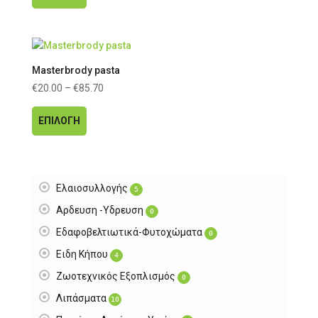
προϊόν
through
έχει
€85.70
πολλαπλές
παραλλαγές.
Masterbrody pasta
Οι
Price
€
20.00
–
€
85.70
επιλογές
Αυτό
range:
μπορούν
το
€20.00
ΕΠΙΛΟΓΉ
να
προϊόν
through
επιλεγούν
έχει
€85.70
στη
πολλαπλές
σελίδα
παραλλαγές.
Ελαιοσυλλογής
του
5
Οι
προϊόντος
Αρδευση -Υδρευση
0
επιλογές
Εδαφοβελτιωτικά-Φυτοχώματα
μπορούν
0
να
Ειδη Κήπου
4
επιλεγούν
Ζωοτεχνικός Εξοπλισμός
0
στη
Λιπάσματα
σελίδα
10
του