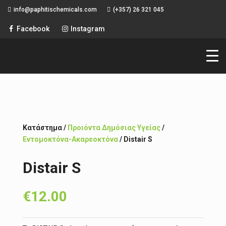
info@paphitischemicals.com
(+357) 26 321 045
ΔΩΡΕΑΝ ΠΑΓΚΥΠΡΙΑ
Facebook
Instagram
ΑΠΟΣΤΟΛΗ
Κατάστημα /
Προιόντα Δημόσιας Υγείας
/
Εντομοκτόνα-Ακαρεοκτόνα
/ Distair S
Distair S
€
12.00