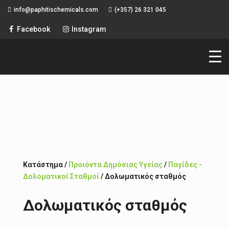
info@paphitischemicals.com
(+357) 26 321 045
ΔΩΡΕΑΝ ΠΑΓΚΥΠΡΙΑ
Facebook
Instagram
ΑΠΟΣΤΟΛΗ
Κατάστημα /
Προιόντα Δημόσιας Υγείας
/
Παγίδες -
Δολοματικοί Σταθμοί
/ Δολωματικός σταθμός
Δολωματικός σταθμός