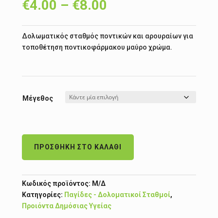
Price
€
4.00
–
€
8.00
range:
€4.00
through
Δολωματικός σταθμός ποντικών και αρουραίων για
€8.00
τοποθέτηση ποντικοφάρμακου μαύρο χρώμα.
Μέγεθος
ΠΡΟΣΘΉΚΗ ΣΤΟ ΚΑΛΆΘΙ
Κωδικός προϊόντος:
Μ/Δ
Κατηγορίες:
Παγίδες - Δολοματικοί Σταθμοί
,
Προιόντα Δημόσιας Υγείας