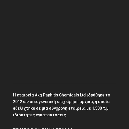
Αριθμός Τηλεφώνου
(+357)
26 321 045
Ηλεκτρονική Διεύθυνση
info@paphitischemicals.com
Η εταιρεία Akg Paphitis Chemicals Ltd ιδρύθηκε το
2012 ως οικογενειακή επιχείρηση αρχικά, η οποία
εξελίχτηκε σε μια σύγχρονη εταιρεία με 1,500 τ.μ
ιδιόκτητες εγκαταστάσεις.