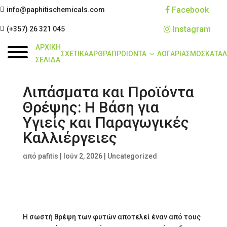
Facebook
info@paphitischemicals.com
ΔΩΡΕΑΝ ΠΑΓΚΥΠΡΙΑ
Instagram
(+357) 26 321 045
ΑΠΟΣΤΟΛΗ
ΑΡΧΙΚΗ
ΣΧΕΤΙΚΑ
ΑΡΘΡΑ
ΠΡΟΙΟΝΤΑ
ΛΟΓΑΡΙΑΣΜΟΣ
ΚΑΤΑΛ
ΣΕΛΙΔΑ
Λιπάσματα και Προϊόντα
Θρέψης: Η Βάση για
Υγιείς και Παραγωγικές
Καλλιέργειες
από
pafitis
|
Ιούν 2, 2026
|
Uncategorized
Η σωστή θρέψη των φυτών αποτελεί έναν από τους