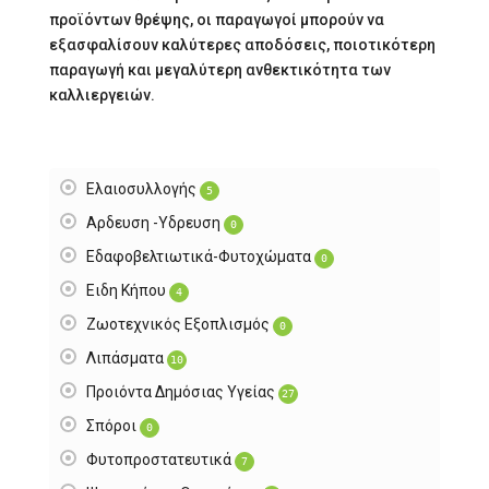
προϊόντων θρέψης, οι παραγωγοί μπορούν να
εξασφαλίσουν καλύτερες αποδόσεις, ποιοτικότερη
παραγωγή και μεγαλύτερη ανθεκτικότητα των
καλλιεργειών.
Ελαιοσυλλογής
5
Αρδευση -Υδρευση
0
Εδαφοβελτιωτικά-Φυτοχώματα
0
Ειδη Κήπου
4
Ζωοτεχνικός Εξοπλισμός
0
Λιπάσματα
10
Προιόντα Δημόσιας Υγείας
27
Σπόροι
0
Φυτοπροστατευτικά
7