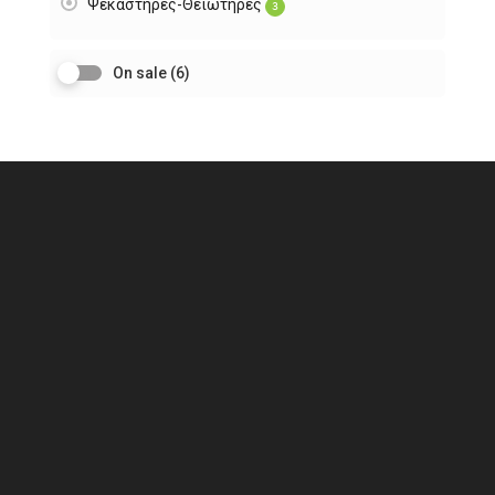
Ψεκαστήρες-Θειωτήρες
3
On sale
(6)
Τοποθεσία Γραφείου
Αποστόλου Αντρέα 17
Πόλη Χρυσοχούς 8820
Αριθμός Τηλεφώνου
(+357)
26 321 045